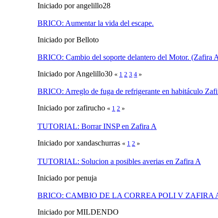
Iniciado por angelillo28
BRICO: Aumentar la vida del escape.
Iniciado por Belloto
BRICO: Cambio del soporte delantero del Motor. (Zafira 
Iniciado por Angelillo30
«
1
2
3
4
»
BRICO: Arreglo de fuga de refrigerante en habitáculo Zafi
Iniciado por zafirucho
«
1
2
»
TUTORIAL: Borrar INSP en Zafira A
Iniciado por xandaschurras
«
1
2
»
TUTORIAL: Solucion a posibles averias en Zafira A
Iniciado por penuja
BRICO: CAMBIO DE LA CORREA POLI V ZAFIRA 
Iniciado por MILDENDO