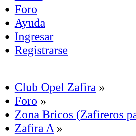
Foro
Ayuda
Ingresar
Registrarse
Club Opel Zafira
»
Foro
»
Zona Bricos (Zafireros pa
Zafira A
»