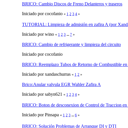
BRICO: Cambio Discos de Freno Delanteros y traseros
Iniciado por cocofanio
«
1
2
3
4
»
TUTORIAL: Limpieza de admisión en zafira A (por Xanda
Iniciado por wino
«
1
2
3
...
7
»
BRICO: Cambio de refrigerante y limpieza del circuito
Iniciado por cocofanio
BRICO: Reemplazo Tubos de Retorno de Combustible en 
Iniciado por xandaschurras
«
1
2
»
Brico:Anular valvula EGR Wahler Zafira A
Iniciado por sabyn621
«
1
2
3
4
»
BRICO: Boton de desconexion de Control de Traccion en 
Iniciado por Pinsapa
«
1
2
3
...
6
»
BRICO: Solución Problemas de Arranque DI y DTI