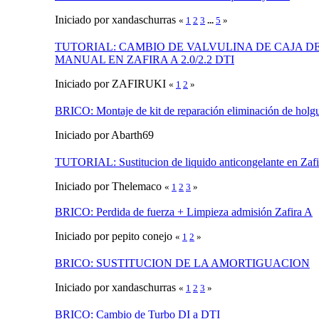
Iniciado por xandaschurras
«
1
2
3
...
5
»
TUTORIAL: CAMBIO DE VALVULINA DE CAJA D
MANUAL EN ZAFIRA A 2.0/2.2 DTI
Iniciado por ZAFIRUKI
«
1
2
»
BRICO: Montaje de kit de reparación eliminación de holgu
Iniciado por Abarth69
TUTORIAL: Sustitucion de liquido anticongelante en Zafi
Iniciado por Thelemaco
«
1
2
3
»
BRICO: Perdida de fuerza + Limpieza admisión Zafira A
Iniciado por pepito conejo
«
1
2
»
BRICO: SUSTITUCION DE LA AMORTIGUACION
Iniciado por xandaschurras
«
1
2
3
»
BRICO: Cambio de Turbo DI a DTI