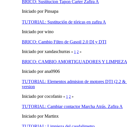
BRICO: Sustitucion Tapon Carter Zafira A
Iniciado por Pinsapa
TUTORIAL: Sustitución de tóricas en zafira A
Iniciado por wino
BRICO: Cambio Filtro de Gasoil 2.0 DI y DTI
Iniciado por xandaschurras
«
1
2
»
BRICO: CAMBIO AMORTIGUADORES Y LIMPIEZA
Iniciado por ana0906
TUTORIAL: Elementos admision de motores DTI (2.2 & 2
version
Iniciado por cocofanio
«
1
2
»
TUTORIAL: Cambiar contactor Marcha Atrás. Zafira A
Iniciado por Martinx
TUTORIAL: Limpieza del caudalimetro