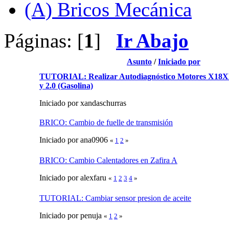
(A) Bricos Mecánica
Páginas: [
1
]
Ir Abajo
Asunto
/
Iniciado por
TUTORIAL: Realizar Autodiagnóstico Motores X18X
y 2.0 (Gasolina)
Iniciado por xandaschurras
BRICO: Cambio de fuelle de transmisión
Iniciado por ana0906
«
1
2
»
BRICO: Cambio Calentadores en Zafira A
Iniciado por alexfaru
«
1
2
3
4
»
TUTORIAL: Cambiar sensor presion de aceite
Iniciado por penuja
«
1
2
»