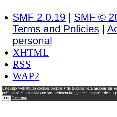
SMF 2.0.19
|
SMF © 2
Terms and Policies
|
A
personal
XHTML
RSS
WAP2
Este sitio web utiliza cookies propias y de terceros para mejorar sus s
publicidad relacionada con sus preferencias, generada a partir de su
Leer más
OK