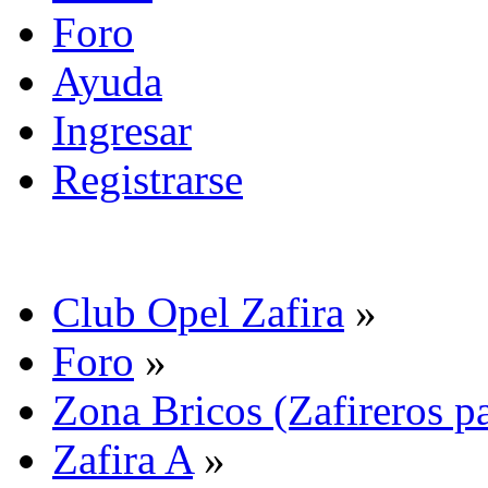
Foro
Ayuda
Ingresar
Registrarse
Club Opel Zafira
»
Foro
»
Zona Bricos (Zafireros pa
Zafira A
»