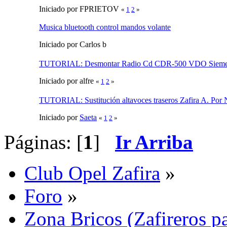
Iniciado por FPRIETOV
«
1
2
»
Musica bluetooth control mandos volante
Iniciado por Carlos b
TUTORIAL: Desmontar Radio Cd CDR-500 VDO Siem
Iniciado por alfre
«
1
2
»
TUTORIAL: Sustitución altavoces traseros Zafira A. Por 
Iniciado por
Saeta
«
1
2
»
Páginas: [
1
]
Ir Arriba
Club Opel Zafira
»
Foro
»
Zona Bricos (Zafireros pa