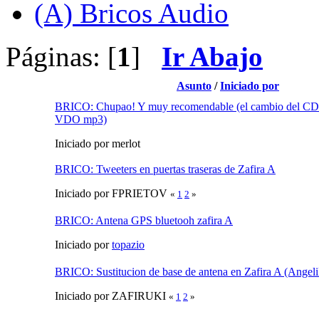
(A) Bricos Audio
Páginas: [
1
]
Ir Abajo
Asunto
/
Iniciado por
BRICO: Chupao! Y muy recomendable (el cambio del CD
VDO mp3)
Iniciado por merlot
BRICO: Tweeters en puertas traseras de Zafira A
Iniciado por FPRIETOV
«
1
2
»
BRICO: Antena GPS bluetooh zafira A
Iniciado por
topazio
BRICO: Sustitucion de base de antena en Zafira A (Angelil
Iniciado por ZAFIRUKI
«
1
2
»