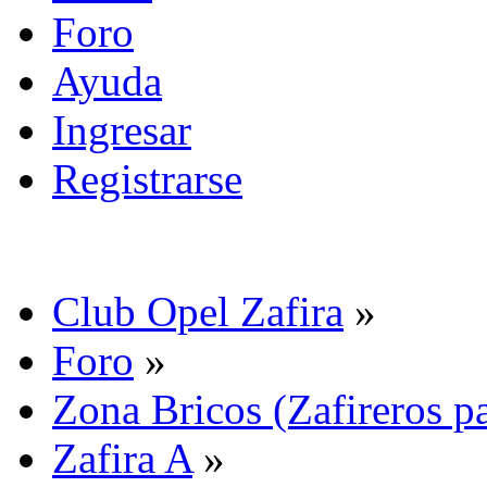
Foro
Ayuda
Ingresar
Registrarse
Club Opel Zafira
»
Foro
»
Zona Bricos (Zafireros pa
Zafira A
»