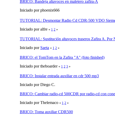
BRICO: Bandeja altavoces en maletero zafira-A
Iniciado por phoenix666
TUTORIAL: Desmontar Radio Cd CDR-500 VDO Siem
Iniciado por alfre
«
1
2
»
TUTORIAL: Sustitución altavoces traseros Zafira A. Por 
Iniciado por
Saeta
«
1
2
»
BRICO: el TomTom en la Zafira "A" (foto finished)
Iniciado por theboarder
«
1
2
3
»
BRICO: Instalar entrada auxiliar en cdr 500 mp3
Iniciado por Diego C.
BRICO: Cambiar radio-cd 500CDR por radio-cd con cone
Iniciado por Thelemaco
«
1
2
»
BRICO: Toma auxiliar CDR500