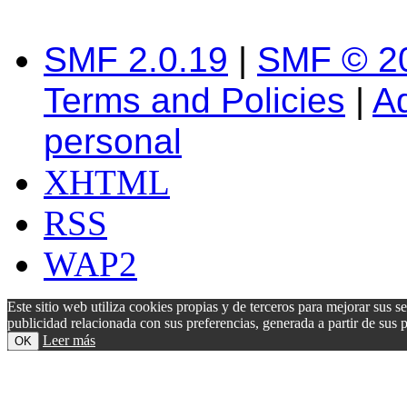
SMF 2.0.19
|
SMF © 2
Terms and Policies
|
A
personal
XHTML
RSS
WAP2
Este sitio web utiliza cookies propias y de terceros para mejorar sus s
publicidad relacionada con sus preferencias, generada a partir de su
Leer más
OK