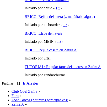
Iniciado por chiflo
«
1
2
»
BRICO: Rejilla delantera (.. me faltaba algo ..)
Iniciado por theboarder
«
1
2
»
BRICO: Llave de navaja
Iniciado por MBIN
«
1
2
»
BRICO: Rejilla casera en Zafira A
Iniciado por urtzi
TUTORIAL: Regular faros delanteros en Zafira A
Iniciado por xandaschurras
Páginas: [
1
]
Ir Arriba
Club Opel Zafira
»
Foro
»
Zona Bricos (Zafireros participativos)
»
Zafira A
»