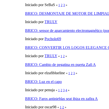
Iniciado por SeBaS
«
1
2
3
»
BRICO: DESMONTAJE DE MOTOR DE LIMPIA
Iniciado por
TRULY
BRICO: sensor de aparcamiento electromagnético (po
Iniciado por
Pocholo69
BRICO: CONVERTIR LOS LOGOS ELEGANCE O
Iniciado por
TRULY
«
1
2
»
BRICO: Cambio de pegatina en puerta Zafi A
Iniciado por elzafiblueline
«
1
2
3
»
BRICO: Luz en el capo
Iniciado por penuja
«
1
2
3
4
»
BRICO: Faros antinieblas seat ibiza en zafira A
Iniciado por oscar98
«
1
2
»