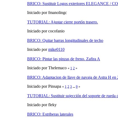
BRICO: Sustituir Logos exteriores ELEGANCE / C
Iniciado por fmanolingc
TUTORIAL: Ajustar cierre portón trasero.
Iniciado por cocofanio
BRICO: Quitar barras longitudinales de techo
Iniciado por
mike0110
BRICO: Pintar las pinzas de freno. Zafira A
Iniciado por Thelemaco
«
1
2
»
BRICO: Adaptacion de llave de navaja de Astra H en 
Iniciado por Pinsapa
«
1
2
3
...
9
»
TUTORIAL: Sustituir sujección del soporte de rueda 
Iniciado por fleky
BRICO: Estriberas laterales