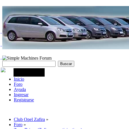
Inicio
Foro
Ayuda
Ingresar
Registrarse
Club Opel Zafira
»
Foro
»