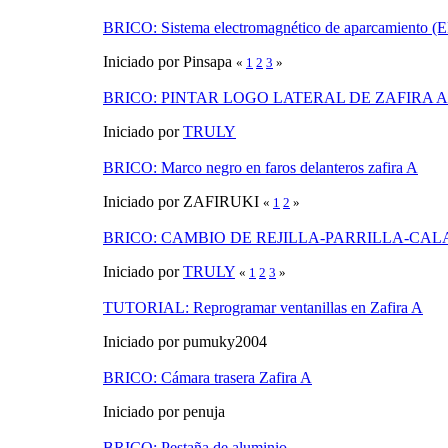
BRICO: Sistema electromagnético de aparcamiento (
Iniciado por Pinsapa
«
1
2
3
»
BRICO: PINTAR LOGO LATERAL DE ZAFIRA A
Iniciado por
TRULY
BRICO: Marco negro en faros delanteros zafira A
Iniciado por ZAFIRUKI
«
1
2
»
BRICO: CAMBIO DE REJILLA-PARRILLA-CAL
Iniciado por
TRULY
«
1
2
3
»
TUTORIAL: Reprogramar ventanillas en Zafira A
Iniciado por pumuky2004
BRICO: Cámara trasera Zafira A
Iniciado por penuja
BRICO: Pestaña de aluminio