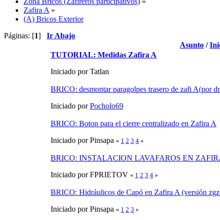
Zona Bricos (Zafireros participativos)
»
Zafira A
»
(A) Bricos Exterior
Páginas: [
1
]
Ir Abajo
Asunto
/
Ini
TUTORIAL: Medidas Zafira A
Iniciado por Tatlan
BRICO: desmontar paragolpes trasero de zafi A(por d
Iniciado por
Pocholo69
BRICO: Boton para el cierre centralizado en Zafira A
Iniciado por Pinsapa
«
1
2
3
4
»
BRICO: INSTALACION LAVAFAROS EN ZAFIR
Iniciado por FPRIETOV
«
1
2
3
4
»
BRICO: Hidráulicos de Capó en Zafira A (versión zgz
Iniciado por Pinsapa
«
1
2
3
»