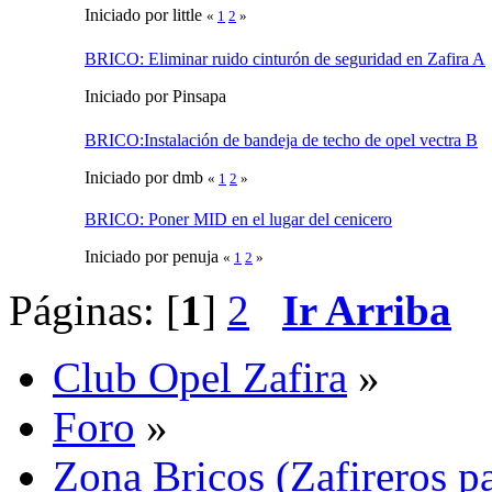
Iniciado por little
«
1
2
»
BRICO: Eliminar ruido cinturón de seguridad en Zafira A
Iniciado por Pinsapa
BRICO:Instalación de bandeja de techo de opel vectra B
Iniciado por dmb
«
1
2
»
BRICO: Poner MID en el lugar del cenicero
Iniciado por penuja
«
1
2
»
Páginas: [
1
]
2
Ir Arriba
Club Opel Zafira
»
Foro
»
Zona Bricos (Zafireros pa