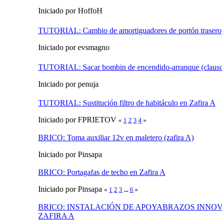
Iniciado por HoffoH
TUTORIAL: Cambio de amortiguadores de portón trasero
Iniciado por evsmagno
TUTORIAL: Sacar bombin de encendido-arranque (clausor
Iniciado por penuja
TUTORIAL: Sustitución filtro de habitáculo en Zafira A
Iniciado por FPRIETOV
«
1
2
3
4
»
BRICO: Toma auxiliar 12v en maletero (zafira A)
Iniciado por Pinsapa
BRICO: Portagafas de techo en Zafira A
Iniciado por Pinsapa
«
1
2
3
...
6
»
BRICO: INSTALACIÓN DE APOYABRAZOS INNOV
ZAFIRA A