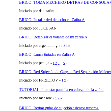
BRICO: TOMA MECHERO DETRAS DE CONSOLA
Iniciado por danizafira
BRICO: Instalar dvd de techo en Zafira A
Iniciado por JUCESAN
BRICO: Retapizar el volante de mi zafira A
Iniciado por argentuning
«
1
2
3
»
BRICO: Lunas tintadas en Zafira A
Iniciado por penuja
«
1
2
3
...
5
»
BRICO: Red Sujeción de Carga a Red Separación Maleter
Iniciado por FPRIETOV
«
1
2
»
TUTORIAL: Incrustar pantalla en cabezal de la zafira
Iniciado por mansole
«
1
2
»
BRICO: Retirar guías de sujeción asientos traseros.