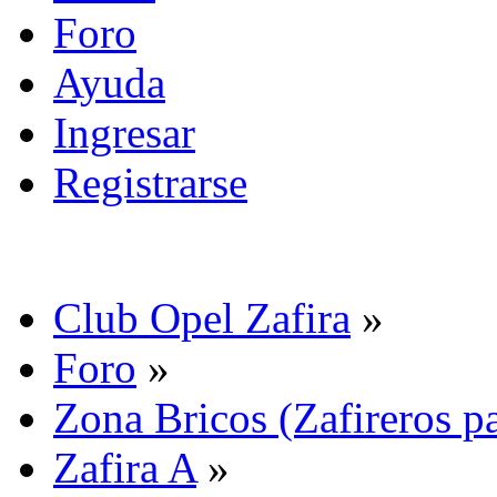
Foro
Ayuda
Ingresar
Registrarse
Club Opel Zafira
»
Foro
»
Zona Bricos (Zafireros pa
Zafira A
»