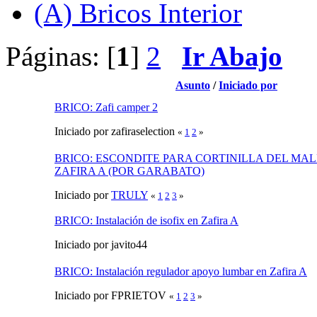
(A) Bricos Interior
Páginas: [
1
]
2
Ir Abajo
Asunto
/
Iniciado por
BRICO: Zafi camper 2
Iniciado por zafiraselection
«
1
2
»
BRICO: ESCONDITE PARA CORTINILLA DEL MA
ZAFIRA A (POR GARABATO)
Iniciado por
TRULY
«
1
2
3
»
BRICO: Instalación de isofix en Zafira A
Iniciado por javito44
BRICO: Instalación regulador apoyo lumbar en Zafira A
Iniciado por FPRIETOV
«
1
2
3
»