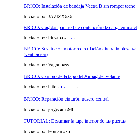
BRICO: Instalación de bandeja Vectra B sin romper techo
Iniciado por JAVIZX636
BRICO: Cogidas para red de contención de carga en malet
Iniciado por Pinsapa
«
1
2
»
BRICO: Sustitucion motor recirculación aire y limpieza ve
(ventilación)
Iniciado por Vagonbass
BRICO: Cambio de la tapa del Airbag del volante
Iniciado por little
«
1
2
3
...
5
»
BRICO: Reparación cinturón trasero central
Iniciado por jorgecam598
TUTORIAL: Desarmar la tapa interior de las puertas
Iniciado por leomarro76