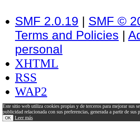
SMF 2.0.19
|
SMF © 2
Terms and Policies
|
A
personal
XHTML
RSS
WAP2
Este sitio web utiliza cookies propias y de terceros para mejorar sus s
publicidad relacionada con sus preferencias, generada a partir de su
Leer más
OK