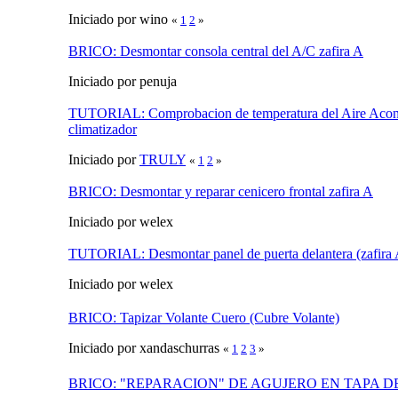
Iniciado por wino
«
1
2
»
BRICO: Desmontar consola central del A/C zafira A
Iniciado por penuja
TUTORIAL: Comprobacion de temperatura del Aire Acon
climatizador
Iniciado por
TRULY
«
1
2
»
BRICO: Desmontar y reparar cenicero frontal zafira A
Iniciado por welex
TUTORIAL: Desmontar panel de puerta delantera (zafira 
Iniciado por welex
BRICO: Tapizar Volante Cuero (Cubre Volante)
Iniciado por xandaschurras
«
1
2
3
»
BRICO: "REPARACION" DE AGUJERO EN TAPA D