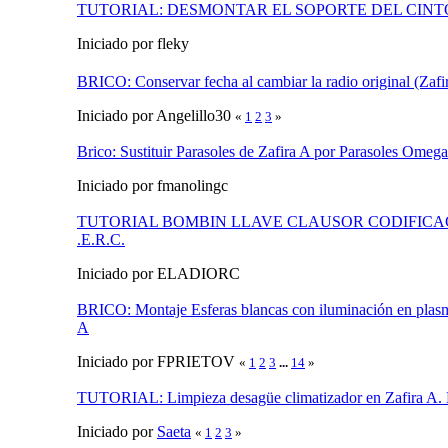
TUTORIAL: DESMONTAR EL SOPORTE DEL CINTO 
Iniciado por fleky
BRICO: Conservar fecha al cambiar la radio original (Zafi
Iniciado por Angelillo30
«
1
2
3
»
Brico: Sustituir Parasoles de Zafira A por Parasoles Omega
Iniciado por fmanolingc
TUTORIAL BOMBIN LLAVE CLAUSOR CODIFICAC
.E.R.C.
Iniciado por ELADIORC
BRICO: Montaje Esferas blancas con iluminación en plasm
A
Iniciado por FPRIETOV
«
1
2
3
...
14
»
TUTORIAL: Limpieza desagüe climatizador en Zafira A. 
Iniciado por
Saeta
«
1
2
3
»