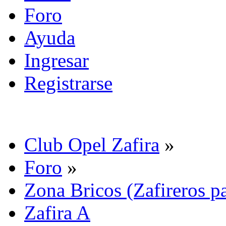
Foro
Ayuda
Ingresar
Registrarse
Club Opel Zafira
»
Foro
»
Zona Bricos (Zafireros pa
Zafira A