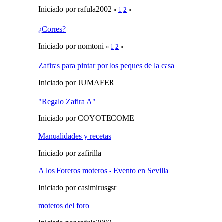
Iniciado por rafula2002
«
1
2
»
¿Corres?
Iniciado por nomtoni
«
1
2
»
Zafiras para pintar por los peques de la casa
Iniciado por JUMAFER
"Regalo Zafira A"
Iniciado por COYOTECOME
Manualidades y recetas
Iniciado por zafirilla
A los Foreros moteros - Evento en Sevilla
Iniciado por casimirusgsr
moteros del foro