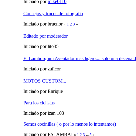
Iniciado por
mike0110
Consejos y trucos de fotografia
Iniciado por bruenor
«
1
2
3
»
Editado por moderador
Iniciado por lito35
El Lamborghini Aventador más ligero.... solo una decena de
Iniciado por zaficor
MOTOS CUSTOM...
Iniciado por Enrique
Para los ciclistas
Iniciado por izan 103
Semos cocinillas ( o por lo menos lo intentamos)
Iniciado por ESTAMBAI
«
1
2
3
...
5
»