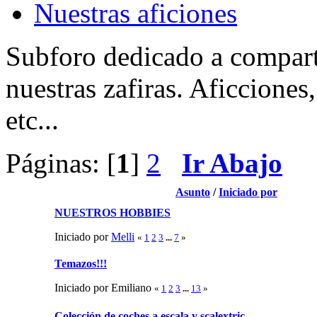
Nuestras aficiones
Subforo dedicado a comparti
nuestras zafiras. Aficciones
etc...
Páginas: [
1
]
2
Ir Abajo
Asunto
/
Iniciado por
NUESTROS HOBBIES
Iniciado por
Melli
«
1
2
3
...
7
»
Temazos!!!
Iniciado por Emiliano
«
1
2
3
...
13
»
Colección de coches a escala y scalextric