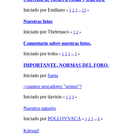
Iniciado por Emiliano
«
1
2
3
...
15
»
Nuestras fotos
Iniciado por Thelemaco
«
1
2
»
Comentario sobre nuestras fotos.
Iniciado por troku
«
1
2
3
...
5
»
IMPORTANTE, NORMAS DEL FORO.
Iniciado por
Saeta
¿cuantos pescadores "semos"?
Iniciado por davizin
«
1
2
3
»
Nuestros tatuajes
Iniciado por
POLLOYVACA
«
1
2
3
...
6
»
Kitesurf