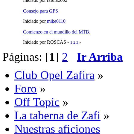
Iniciado por rafula2002
Consejo para GPS
Iniciado por
mike0110
Comienzo en el mundillo del MTB.
Iniciado por ROSCAS
«
1
2
3
»
Páginas: [
1
]
2
Ir Arriba
Club Opel Zafira
»
Foro
»
Off Topic
»
La taberna de Zafi
»
Nuestras aficiones