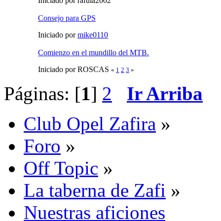
Iniciado por rafula2002
Consejo para GPS
Iniciado por
mike0110
Comienzo en el mundillo del MTB.
Iniciado por ROSCAS
«
1
2
3
»
Páginas: [
1
]
2
Ir Arriba
Club Opel Zafira
»
Foro
»
Off Topic
»
La taberna de Zafi
»
Nuestras aficiones