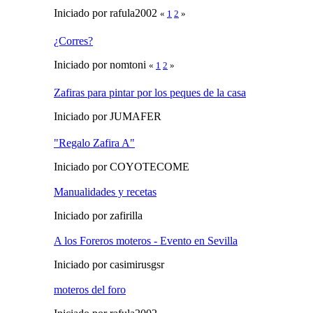
Iniciado por rafula2002
«
1
2
»
¿Corres?
Iniciado por nomtoni
«
1
2
»
Zafiras para pintar por los peques de la casa
Iniciado por JUMAFER
"Regalo Zafira A"
Iniciado por COYOTECOME
Manualidades y recetas
Iniciado por zafirilla
A los Foreros moteros - Evento en Sevilla
Iniciado por casimirusgsr
moteros del foro