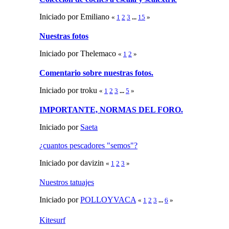
Iniciado por Emiliano
«
1
2
3
...
15
»
Nuestras fotos
Iniciado por Thelemaco
«
1
2
»
Comentario sobre nuestras fotos.
Iniciado por troku
«
1
2
3
...
5
»
IMPORTANTE, NORMAS DEL FORO.
Iniciado por
Saeta
¿cuantos pescadores "semos"?
Iniciado por davizin
«
1
2
3
»
Nuestros tatuajes
Iniciado por
POLLOYVACA
«
1
2
3
...
6
»
Kitesurf