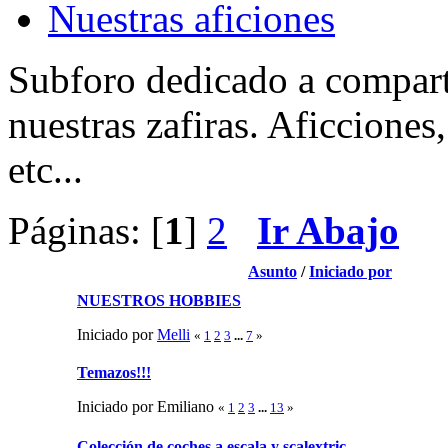
Nuestras aficiones
Subforo dedicado a comparti
nuestras zafiras. Aficciones
etc...
Páginas: [
1
]
2
Ir Abajo
Asunto
/
Iniciado por
NUESTROS HOBBIES
Iniciado por
Melli
«
1
2
3
...
7
»
Temazos!!!
Iniciado por Emiliano
«
1
2
3
...
13
»
Colección de coches a escala y scalextric