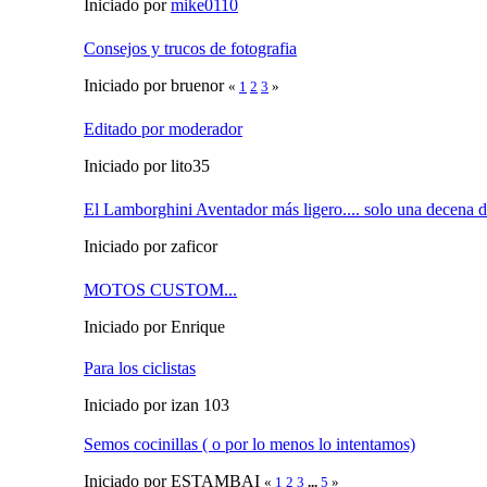
Iniciado por
mike0110
Consejos y trucos de fotografia
Iniciado por bruenor
«
1
2
3
»
Editado por moderador
Iniciado por lito35
El Lamborghini Aventador más ligero.... solo una decena de
Iniciado por zaficor
MOTOS CUSTOM...
Iniciado por Enrique
Para los ciclistas
Iniciado por izan 103
Semos cocinillas ( o por lo menos lo intentamos)
Iniciado por ESTAMBAI
«
1
2
3
...
5
»