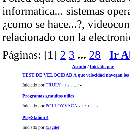
informatica... sistemas oper
¿como se hace...?, videocons
relacionado con la electro
Páginas: [
1
]
2
3
...
28
Ir A
Asunto
/
Iniciado por
TEST DE VELOCIDAD A que velocidad navegan los zafi
Iniciado por
TRULY
«
1
2
3
...
7
»
Programas gratuitos utiles
Iniciado por
POLLOYVACA
«
1
2
3
...
5
»
PlayStation 4
Iniciado por
fxagiler