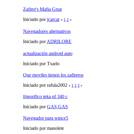
Zafirer's Mafia Grup
Iniciado por
jcarcar
«
1
2
»
Navegadores alternativos
Iniciado por
ADRILORE
actualización android auto
Iniciado por Txarlo
Que moviles tienen los zafireros
Iniciado por rafula2002
«
1
2
3
»
frigorifico teka nf 340 c
Iniciado por
GAS GAS
Navegador para wince5
Iniciado por manolete