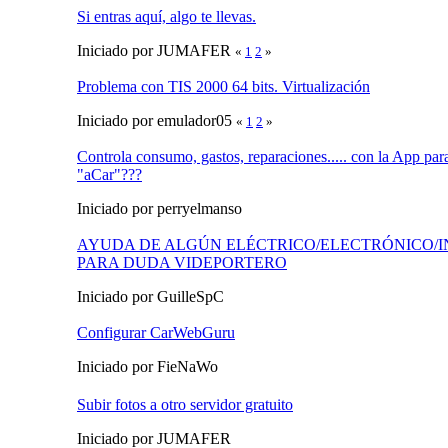
Si entras aquí, algo te llevas.
Iniciado por JUMAFER
«
1
2
»
Problema con TIS 2000 64 bits. Virtualización
Iniciado por emulador05
«
1
2
»
Controla consumo, gastos, reparaciones..... con la App pa
"aCar"???
Iniciado por perryelmanso
AYUDA DE ALGÚN ELÉCTRICO/ELECTRÓNICO/
PARA DUDA VIDEPORTERO
Iniciado por GuilleSpC
Configurar CarWebGuru
Iniciado por FieNaWo
Subir fotos a otro servidor gratuito
Iniciado por JUMAFER