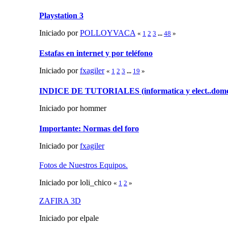
Playstation 3
Iniciado por
POLLOYVACA
«
1
2
3
...
48
»
Estafas en internet y por teléfono
Iniciado por
fxagiler
«
1
2
3
...
19
»
INDICE DE TUTORIALES (informatica y elect..dome
Iniciado por hommer
Importante: Normas del foro
Iniciado por
fxagiler
Fotos de Nuestros Equipos.
Iniciado por loli_chico
«
1
2
»
ZAFIRA 3D
Iniciado por elpale