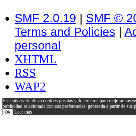
SMF 2.0.19
|
SMF © 2
Terms and Policies
|
A
personal
XHTML
RSS
WAP2
Este sitio web utiliza cookies propias y de terceros para mejorar sus s
publicidad relacionada con sus preferencias, generada a partir de su
Leer más
OK