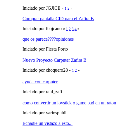
Iniciado por JGJICE
«
1
2
»
Comprar pantalla CID para el Zafira B
Iniciado por fcojcano
«
1
2
3
4
»
que os parece????opiniones
Iniciado por Fiesta Porto
Nuevo Proyecto Carputer Zafira B
Iniciado por choquero28
«
1
2
»
ayuda con carputer
Iniciado por raul_zafi
como convertir un joystick o game pad en un raton
Iniciado por variospubli
Echadle un vistazo a esto...