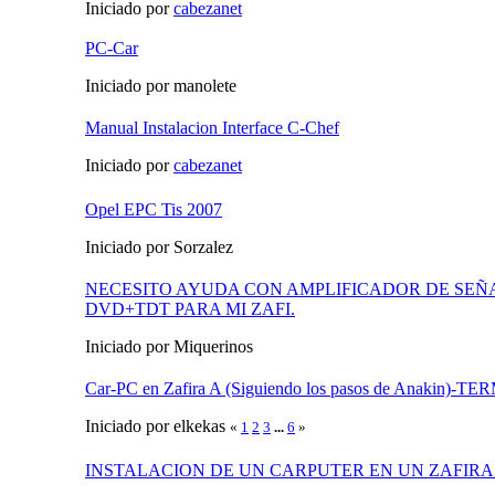
Iniciado por
cabezanet
PC-Car
Iniciado por manolete
Manual Instalacion Interface C-Chef
Iniciado por
cabezanet
Opel EPC Tis 2007
Iniciado por Sorzalez
NECESITO AYUDA CON AMPLIFICADOR DE SEÑ
DVD+TDT PARA MI ZAFI.
Iniciado por Miquerinos
Car-PC en Zafira A (Siguiendo los pasos de Anakin)-
Iniciado por elkekas
«
1
2
3
...
6
»
INSTALACION DE UN CARPUTER EN UN ZAFIRA