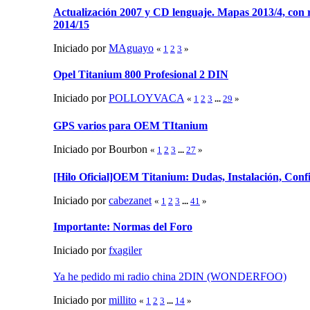
Actualización 2007 y CD lenguaje. Mapas 2013/4, con
2014/15
Iniciado por
MAguayo
«
1
2
3
»
Opel Titanium 800 Profesional 2 DIN
Iniciado por
POLLOYVACA
«
1
2
3
...
29
»
GPS varios para OEM TItanium
Iniciado por Bourbon
«
1
2
3
...
27
»
[Hilo Oficial]OEM Titanium: Dudas, Instalación, Config
Iniciado por
cabezanet
«
1
2
3
...
41
»
Importante: Normas del Foro
Iniciado por
fxagiler
Ya he pedido mi radio china 2DIN (WONDERFOO)
Iniciado por
millito
«
1
2
3
...
14
»