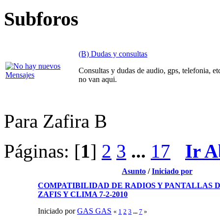
Subforos
(B) Dudas y consultas
Consultas y dudas de audio, gps, telefonia, et
no van aqui.
Para Zafira B
Páginas: [
1
]
2
3
...
17
Ir A
Asunto
/
Iniciado por
COMPATIBILIDAD DE RADIOS Y PANTALLAS 
ZAFIS Y CLIMA 7-2-2010
Iniciado por
GAS GAS
«
1
2
3
...
7
»