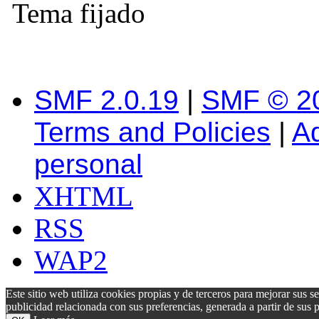
Tema fijado
SMF 2.0.19
|
SMF © 2
Terms and Policies
|
A
personal
XHTML
RSS
WAP2
Este sitio web utiliza cookies propias y de terceros para mejorar sus s
publicidad relacionada con sus preferencias, generada a partir de su