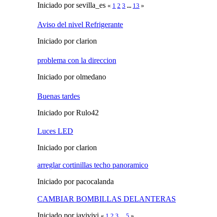
Iniciado por sevilla_es
«
1
2
3
...
13
»
Aviso del nivel Refrigerante
Iniciado por clarion
problema con la direccion
Iniciado por olmedano
Buenas tardes
Iniciado por Rulo42
Luces LED
Iniciado por clarion
arreglar cortinillas techo panoramico
Iniciado por pacocalanda
CAMBIAR BOMBILLAS DELANTERAS
Iniciado por javivivi
«
1
2
3
...
5
»