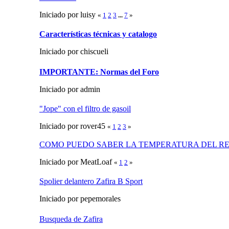
Iniciado por luisy
«
1
2
3
...
7
»
Características técnicas y catalogo
Iniciado por chiscueli
IMPORTANTE: Normas del Foro
Iniciado por admin
"Jope" con el filtro de gasoil
Iniciado por rover45
«
1
2
3
»
COMO PUEDO SABER LA TEMPERATURA DEL RE
Iniciado por MeatLoaf
«
1
2
»
Spolier delantero Zafira B Sport
Iniciado por pepemorales
Busqueda de Zafira