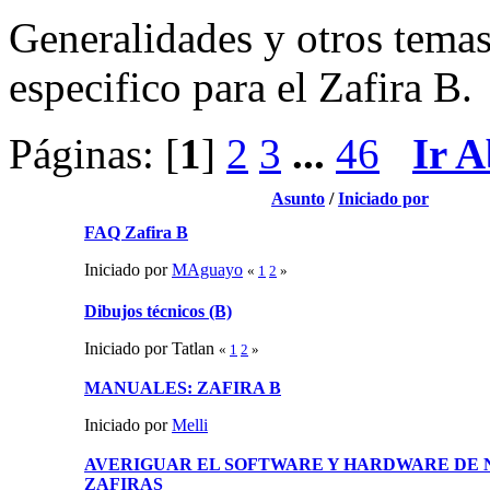
Generalidades y otros tema
especifico para el Zafira B.
Páginas: [
1
]
2
3
...
46
Ir A
Asunto
/
Iniciado por
FAQ Zafira B
Iniciado por
MAguayo
«
1
2
»
Dibujos técnicos (B)
Iniciado por Tatlan
«
1
2
»
MANUALES: ZAFIRA B
Iniciado por
Melli
AVERIGUAR EL SOFTWARE Y HARDWARE DE 
ZAFIRAS