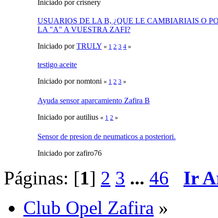
Iniciado por crisnery
USUARIOS DE LA B, ¿QUE LE CAMBIARIAIS O P
LA "A" A VUESTRA ZAFI?
Iniciado por
TRULY
«
1
2
3
4
»
testigo aceite
Iniciado por nomtoni
«
1
2
3
»
Ayuda sensor aparcamiento Zafira B
Iniciado por autilius
«
1
2
»
Sensor de presion de neumaticos a posteriori.
Iniciado por zafiro76
Páginas: [
1
]
2
3
...
46
Ir A
Club Opel Zafira
»