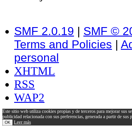
SMF 2.0.19
|
SMF © 2
Terms and Policies
|
A
personal
XHTML
RSS
WAP2
Este sitio web utiliza cookies propias y de terceros para mejorar sus s
publicidad relacionada con sus preferencias, generada a partir de su
Leer más
OK