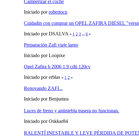
Camperizar el coche
Iniciado por
robertocp
Cuidadin con comprar un OPEL ZAFIRA DIESEL "versi
Iniciado por DSALVA
«
1
2
3
...
6
»
Preparación Zafi viaje largo
Iniciado por Loopixe
Opel Zafira b 2006 1.9 cdti 120cv
Iniciado por erblas
«
1
2
»
Renovando ZAFI...
Iniciado por Benjumea
Luces de freno y antiniebla trasera no funcionan.
Iniciado por Oskkar84
RALENTÍ INESTABLE Y LEVE PÉRDIDA DE POTE