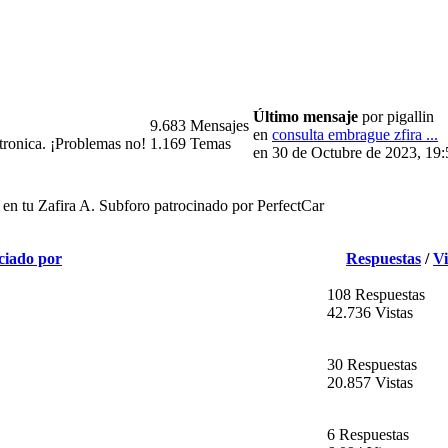
Último mensaje
por pigallin
9.683 Mensajes
en
consulta embrague zfira ...
tronica. ¡Problemas no!
1.169 Temas
en 30 de Octubre de 2023, 19
 en tu Zafira A. Subforo patrocinado por PerfectCar
ciado por
Respuestas
/
Vi
108 Respuestas
42.736 Vistas
30 Respuestas
20.857 Vistas
6 Respuestas