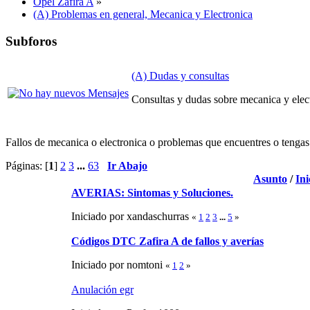
Opel Zafira A
»
(A) Problemas en general, Mecanica y Electronica
Subforos
(A) Dudas y consultas
Consultas y dudas sobre mecanica y elec
Fallos de mecanica o electronica o problemas que encuentres o tengas
Páginas: [
1
]
2
3
...
63
Ir Abajo
Asunto
/
Ini
AVERIAS: Sintomas y Soluciones.
Iniciado por xandaschurras
«
1
2
3
...
5
»
Códigos DTC Zafira A de fallos y averías
Iniciado por nomtoni
«
1
2
»
Anulación egr