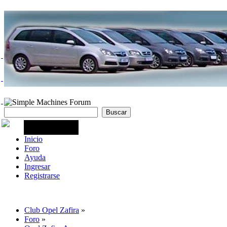
Inicio
Foro
Ayuda
Ingresar
Registrarse
Club Opel Zafira
»
Foro
»