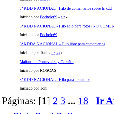
8ª KDD NACIONAL - Hilo de comentarios sobre la kdd
Iniciado por
Pocholo69
«
1
2
»
8ª KDD NACIONAL - Hilo solo para fotos (NO COM
Iniciado por
Pocholo69
8ª KDDA NACIONAL - Hilo libre para comentarios
Iniciado por Toni
«
1
2
3
4
»
Mañana en Pontevedra y Coruña.
Iniciado por ROSCAS
8ª KDD NACIONAL - Hilo para apuntarse
Iniciado por Toni
Páginas: [
1
]
2
3
...
18
Ir A