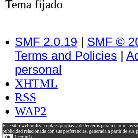
Tema fijado
SMF 2.0.19
|
SMF © 2
Terms and Policies
|
A
personal
XHTML
RSS
WAP2
Este sitio web utiliza cookies propias y de terceros para mejorar sus s
publicidad relacionada con sus preferencias, generada a partir de su
Leer más
OK