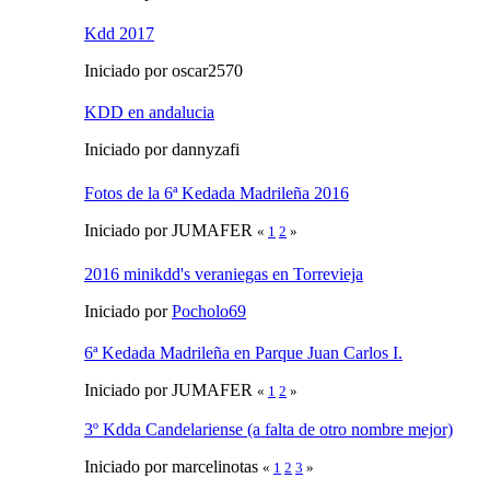
Kdd 2017
Iniciado por oscar2570
KDD en andalucia
Iniciado por dannyzafi
Fotos de la 6ª Kedada Madrileña 2016
Iniciado por JUMAFER
«
1
2
»
2016 minikdd's veraniegas en Torrevieja
Iniciado por
Pocholo69
6ª Kedada Madrileña en Parque Juan Carlos I.
Iniciado por JUMAFER
«
1
2
»
3º Kdda Candelariense (a falta de otro nombre mejor)
Iniciado por marcelinotas
«
1
2
3
»