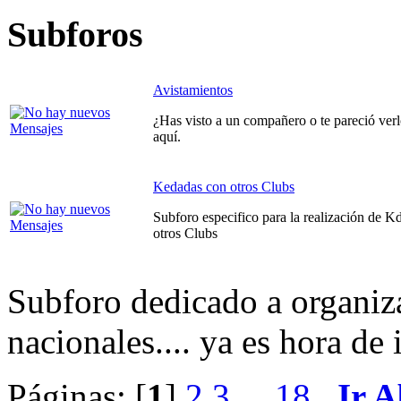
Subforos
Avistamientos
¿Has visto a un compañero o te pareció ve
aquí.
Kedadas con otros Clubs
Subforo especifico para la realización de K
otros Clubs
Subforo dedicado a organiz
nacionales.... ya es hora de
Páginas: [
1
]
2
3
...
18
Ir A