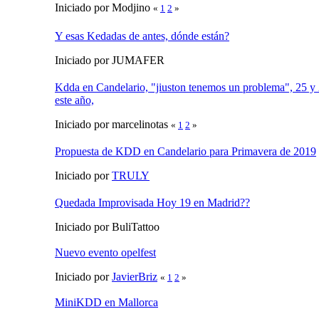
Iniciado por Modjino
«
1
2
»
Y esas Kedadas de antes, dónde están?
Iniciado por JUMAFER
Kdda en Candelario, "jiuston tenemos un problema", 25 y
este año,
Iniciado por marcelinotas
«
1
2
»
Propuesta de KDD en Candelario para Primavera de 2019
Iniciado por
TRULY
Quedada Improvisada Hoy 19 en Madrid??
Iniciado por BuliTattoo
Nuevo evento opelfest
Iniciado por
JavierBriz
«
1
2
»
MiniKDD en Mallorca