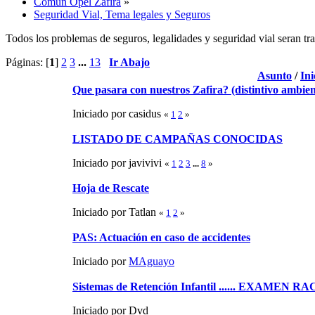
Común Opel Zafira
»
Seguridad Vial, Tema legales y Seguros
Todos los problemas de seguros, legalidades y seguridad vial seran tra
Páginas: [
1
]
2
3
...
13
Ir Abajo
Asunto
/
Ini
Que pasara con nuestros Zafira? (distintivo ambien
Iniciado por casidus
«
1
2
»
LISTADO DE CAMPAÑAS CONOCIDAS
Iniciado por javivivi
«
1
2
3
...
8
»
Hoja de Rescate
Iniciado por Tatlan
«
1
2
»
PAS: Actuación en caso de accidentes
Iniciado por
MAguayo
Sistemas de Retención Infantil ...... EXAMEN R
Iniciado por Dvd