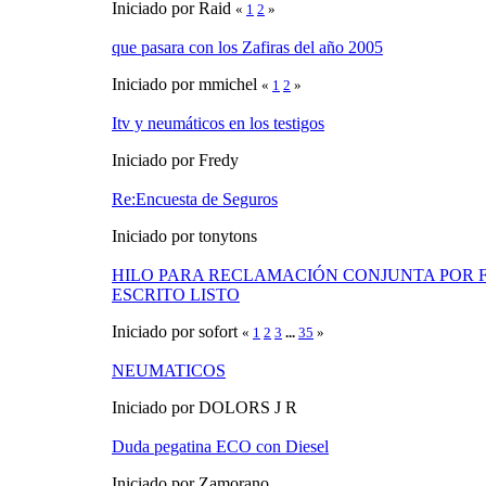
Iniciado por Raid
«
1
2
»
que pasara con los Zafiras del año 2005
Iniciado por mmichel
«
1
2
»
Itv y neumáticos en los testigos
Iniciado por Fredy
Re:Encuesta de Seguros
Iniciado por tonytons
HILO PARA RECLAMACIÓN CONJUNTA POR F
ESCRITO LISTO
Iniciado por sofort
«
1
2
3
...
35
»
NEUMATICOS
Iniciado por DOLORS J R
Duda pegatina ECO con Diesel
Iniciado por Zamorano