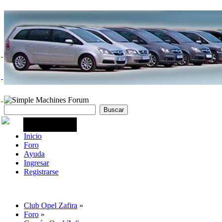
Inicio
Foro
Ayuda
Ingresar
Registrarse
Club Opel Zafira
»
Foro
»