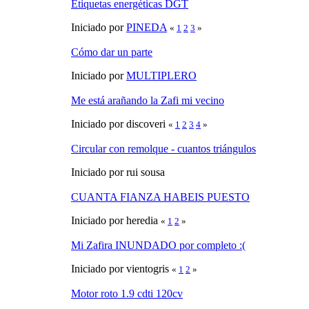
Etiquetas energéticas DGT
Iniciado por
PINEDA
«
1
2
3
»
Cómo dar un parte
Iniciado por
MULTIPLERO
Me está arañando la Zafi mi vecino
Iniciado por discoveri
«
1
2
3
4
»
Circular con remolque - cuantos triángulos
Iniciado por rui sousa
CUANTA FIANZA HABEIS PUESTO
Iniciado por heredia
«
1
2
»
Mi Zafira INUNDADO por completo :(
Iniciado por vientogris
«
1
2
»
Motor roto 1.9 cdti 120cv