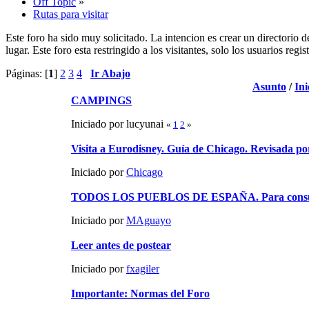
Off Topic
»
Rutas para visitar
Este foro ha sido muy solicitado. La intencion es crear un directorio d
lugar. Este foro esta restringido a los visitantes, solo los usuarios reg
Páginas: [
1
]
2
3
4
Ir Abajo
Asunto
/
Ini
CAMPINGS
Iniciado por lucyunai
«
1
2
»
Visita a Eurodisney. Guía de Chicago. Revisada por
Iniciado por
Chicago
TODOS LOS PUEBLOS DE ESPAÑA. Para consul
Iniciado por
MAguayo
Leer antes de postear
Iniciado por
fxagiler
Importante: Normas del Foro