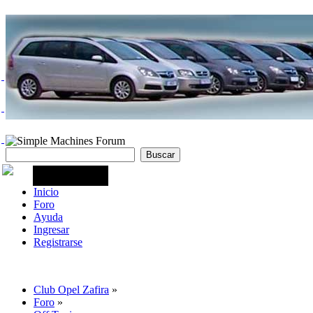
Inicio
Foro
Ayuda
Ingresar
Registrarse
Club Opel Zafira
»
Foro
»