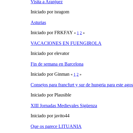
Visita a Aranjuez
Iniciado por isragom
Asturias
Iniciado por FRKFAY
«
1
2
»
VACACIONES EN FUENGIROLA
Iniciado por elevator
Fin de semana en Barcelona
Iniciado por Ginman
«
1
2
»
Consejos para francfurt y sur de hungria para este agos
Iniciado por Plausible
XIII Jornadas Medievales Sigüenza
Iniciado por javito44
Que os parece LITUANIA