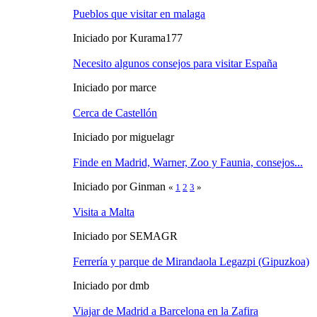
Pueblos que visitar en malaga
Iniciado por Kurama177
Necesito algunos consejos para visitar España
Iniciado por marce
Cerca de Castellón
Iniciado por miguelagr
Finde en Madrid, Warner, Zoo y Faunia, consejos...
Iniciado por Ginman
«
1
2
3
»
Visita a Malta
Iniciado por SEMAGR
Ferrería y parque de Mirandaola Legazpi (Gipuzkoa)
Iniciado por dmb
Viajar de Madrid a Barcelona en la Zafira