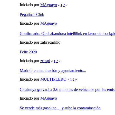
Iniciado por
MAguayo
«
1
2
»
Pegatinas Club
Iniciado por
MAguayo
Confirmado. Opel abandona intellilink en favor de icockp
Iniciado por zafiracarlillo
Feliz 2020
Iniciado por
zruspi
«
1
2
»
Madrid, contaminación y ayuntamiento...
Iniciado por
MULTIPLERO
«
1
2
»
Catalunya gravará a 3,6 millones de vehículos por las em
Iniciado por
MAguayo
Se vende más gasolina..., y sube la contaminación