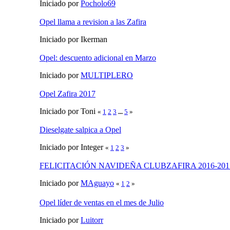
Iniciado por
Pocholo69
Opel llama a revision a las Zafira
Iniciado por Ikerman
Opel: descuento adicional en Marzo
Iniciado por
MULTIPLERO
Opel Zafira 2017
Iniciado por Toni
«
1
2
3
...
5
»
Dieselgate salpica a Opel
Iniciado por Integer
«
1
2
3
»
FELICITACIÓN NAVIDEÑA CLUBZAFIRA 2016-201
Iniciado por
MAguayo
«
1
2
»
Opel líder de ventas en el mes de Julio
Iniciado por
Luitorr