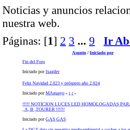
Noticias y anuncios relacio
nuestra web.
Páginas: [
1
]
2
3
...
9
Ir Ab
Asunto
/
Iniciado por
Fin del Foro
Iniciado por
fxagiler
Feliz Navidad 2.023 y próspero año 2.024
Iniciado por
MAguayo
«
1
2
»
!!!!! NOTICION LUCES LED HOMOLOGADAS PAR
, A, B ,TOURER !!!!!!
Iniciado por
GAS GAS
La DGT deja sin pegatina medioambiental a coches a los qu