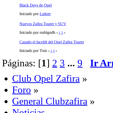
Black Days de Opel
Iniciado por
Luitorr
Nuevos Zafira Tourer y SUV
Iniciado por rodrigodh
«
1
2
»
Cazado el facelift del Opel Zafira Tourer
Iniciado por Toni
«
1
2
»
Páginas: [
1
]
2
3
...
9
Ir Ar
Club Opel Zafira
»
Foro
»
General Clubzafira
»
Noticias