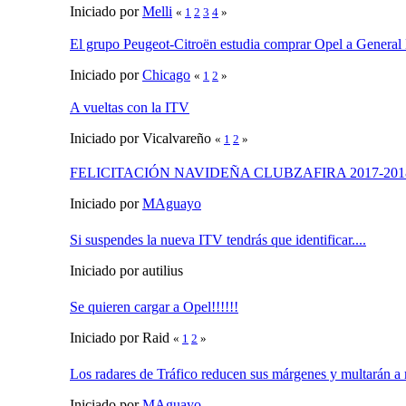
Iniciado por
Melli
«
1
2
3
4
»
El grupo Peugeot-Citroën estudia comprar Opel a General
Iniciado por
Chicago
«
1
2
»
A vueltas con la ITV
Iniciado por Vicalvareño
«
1
2
»
FELICITACIÓN NAVIDEÑA CLUBZAFIRA 2017-201
Iniciado por
MAguayo
Si suspendes la nueva ITV tendrás que identificar....
Iniciado por autilius
Se quieren cargar a Opel!!!!!!
Iniciado por Raid
«
1
2
»
Los radares de Tráfico reducen sus márgenes y multarán a
Iniciado por
MAguayo