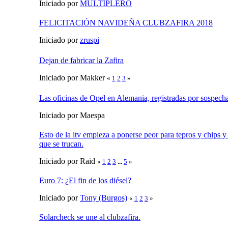
Iniciado por
MULTIPLERO
FELICITACIÓN NAVIDEÑA CLUBZAFIRA 2018
Iniciado por
zruspi
Dejan de fabricar la Zafira
Iniciado por Makker
«
1
2
3
»
Las oficinas de Opel en Alemania, registradas por sospech
Iniciado por Maespa
Esto de la itv empieza a ponerse peor para tepros y chips 
que se trucan.
Iniciado por Raid
«
1
2
3
...
5
»
Euro 7: ¿El fin de los diésel?
Iniciado por
Tony (Burgos)
«
1
2
3
»
Solarcheck se une al clubzafira.