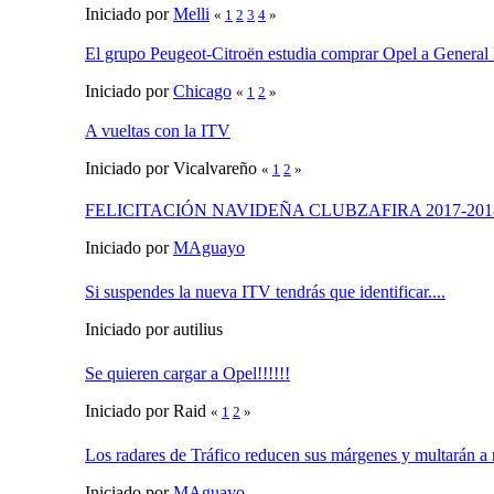
Iniciado por
Melli
«
1
2
3
4
»
El grupo Peugeot-Citroën estudia comprar Opel a General
Iniciado por
Chicago
«
1
2
»
A vueltas con la ITV
Iniciado por Vicalvareño
«
1
2
»
FELICITACIÓN NAVIDEÑA CLUBZAFIRA 2017-201
Iniciado por
MAguayo
Si suspendes la nueva ITV tendrás que identificar....
Iniciado por autilius
Se quieren cargar a Opel!!!!!!
Iniciado por Raid
«
1
2
»
Los radares de Tráfico reducen sus márgenes y multarán a
Iniciado por
MAguayo