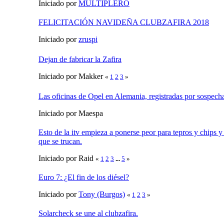
Iniciado por
MULTIPLERO
FELICITACIÓN NAVIDEÑA CLUBZAFIRA 2018
Iniciado por
zruspi
Dejan de fabricar la Zafira
Iniciado por Makker
«
1
2
3
»
Las oficinas de Opel en Alemania, registradas por sospech
Iniciado por Maespa
Esto de la itv empieza a ponerse peor para tepros y chips 
que se trucan.
Iniciado por Raid
«
1
2
3
...
5
»
Euro 7: ¿El fin de los diésel?
Iniciado por
Tony (Burgos)
«
1
2
3
»
Solarcheck se une al clubzafira.