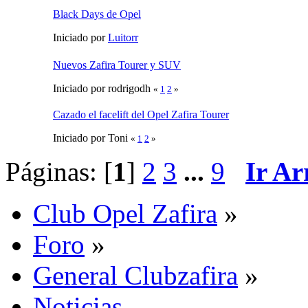
Black Days de Opel
Iniciado por
Luitorr
Nuevos Zafira Tourer y SUV
Iniciado por rodrigodh
«
1
2
»
Cazado el facelift del Opel Zafira Tourer
Iniciado por Toni
«
1
2
»
Páginas: [
1
]
2
3
...
9
Ir Ar
Club Opel Zafira
»
Foro
»
General Clubzafira
»
Noticias