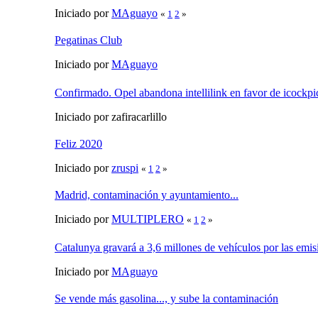
Iniciado por
MAguayo
«
1
2
»
Pegatinas Club
Iniciado por
MAguayo
Confirmado. Opel abandona intellilink en favor de icockp
Iniciado por zafiracarlillo
Feliz 2020
Iniciado por
zruspi
«
1
2
»
Madrid, contaminación y ayuntamiento...
Iniciado por
MULTIPLERO
«
1
2
»
Catalunya gravará a 3,6 millones de vehículos por las em
Iniciado por
MAguayo
Se vende más gasolina..., y sube la contaminación