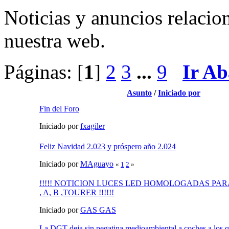
Noticias y anuncios relacio
nuestra web.
Páginas: [
1
]
2
3
...
9
Ir Ab
Asunto
/
Iniciado por
Fin del Foro
Iniciado por
fxagiler
Feliz Navidad 2.023 y próspero año 2.024
Iniciado por
MAguayo
«
1
2
»
!!!!! NOTICION LUCES LED HOMOLOGADAS PAR
, A, B ,TOURER !!!!!!
Iniciado por
GAS GAS
La DGT deja sin pegatina medioambiental a coches a los qu