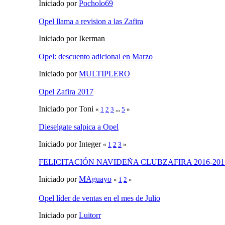
Iniciado por
Pocholo69
Opel llama a revision a las Zafira
Iniciado por Ikerman
Opel: descuento adicional en Marzo
Iniciado por
MULTIPLERO
Opel Zafira 2017
Iniciado por Toni
«
1
2
3
...
5
»
Dieselgate salpica a Opel
Iniciado por Integer
«
1
2
3
»
FELICITACIÓN NAVIDEÑA CLUBZAFIRA 2016-201
Iniciado por
MAguayo
«
1
2
»
Opel líder de ventas en el mes de Julio
Iniciado por
Luitorr