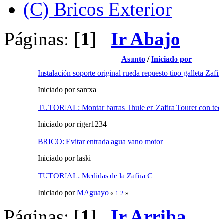
(C) Bricos Exterior
Páginas: [
1
]
Ir Abajo
Asunto
/
Iniciado por
Instalación soporte original rueda repuesto tipo galleta Zaf
Iniciado por santxa
TUTORIAL: Montar barras Thule en Zafira Tourer con tec
Iniciado por riger1234
BRICO: Evitar entrada agua vano motor
Iniciado por laski
TUTORIAL: Medidas de la Zafira C
Iniciado por
MAguayo
«
1
2
»
Páginas: [
1
]
Ir Arriba