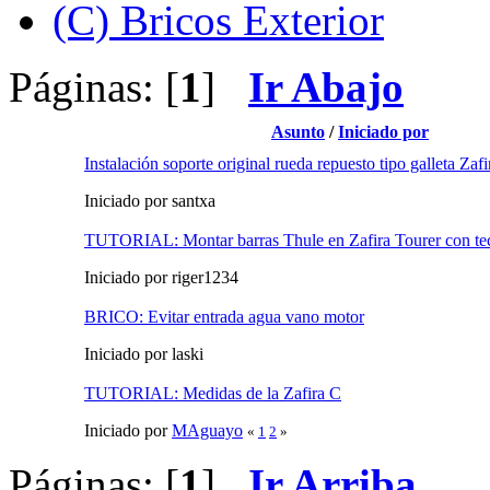
(C) Bricos Exterior
Páginas: [
1
]
Ir Abajo
Asunto
/
Iniciado por
Instalación soporte original rueda repuesto tipo galleta Zaf
Iniciado por santxa
TUTORIAL: Montar barras Thule en Zafira Tourer con tec
Iniciado por riger1234
BRICO: Evitar entrada agua vano motor
Iniciado por laski
TUTORIAL: Medidas de la Zafira C
Iniciado por
MAguayo
«
1
2
»
Páginas: [
1
]
Ir Arriba