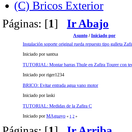
(C) Bricos Exterior
Páginas: [
1
]
Ir Abajo
Asunto
/
Iniciado por
Instalación soporte original rueda repuesto tipo galleta Zaf
Iniciado por santxa
TUTORIAL: Montar barras Thule en Zafira Tourer con tec
Iniciado por riger1234
BRICO: Evitar entrada agua vano motor
Iniciado por laski
TUTORIAL: Medidas de la Zafira C
Iniciado por
MAguayo
«
1
2
»
Páginas: [
1
]
Ir Arriba