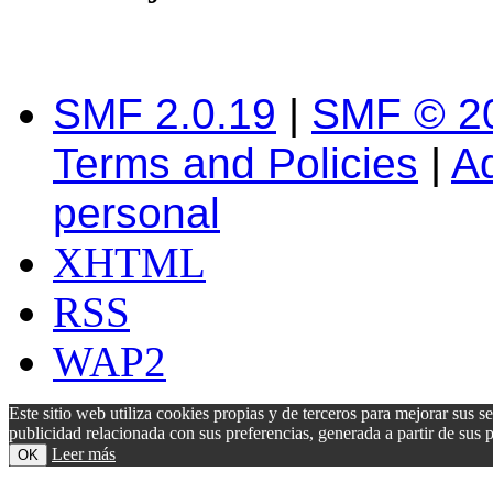
SMF 2.0.19
|
SMF © 2
Terms and Policies
|
A
personal
XHTML
RSS
WAP2
Este sitio web utiliza cookies propias y de terceros para mejorar sus s
publicidad relacionada con sus preferencias, generada a partir de su
Leer más
OK