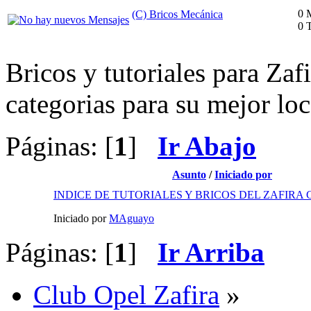
0 
(C) Bricos Mecánica
0 
Bricos y tutoriales para Zaf
categorias para su mejor loc
Páginas: [
1
]
Ir Abajo
Asunto
/
Iniciado por
INDICE DE TUTORIALES Y BRICOS DEL ZAFIRA C 
Iniciado por
MAguayo
Páginas: [
1
]
Ir Arriba
Club Opel Zafira
»