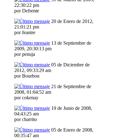
22:30:22 pm
por Defrente
20 de Enero de 2012,
21:01:21 pm
por feantre
13 de Septiembre de
2009, 20:30:13 pm
por penuja
05 de Diciembre de
2012, 09:33:29 am
por Bourbon
21 de Septiembre de
2008, 01:04:52 am
por cokenay
19 de Junio de 2008,
04:43:25 am
por charrito
05 de Enero de 2008,
00:35:47 am