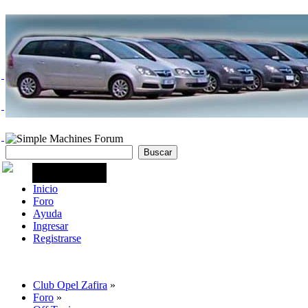
Inicio
Foro
Ayuda
Ingresar
Registrarse
Club Opel Zafira
»
Foro
»