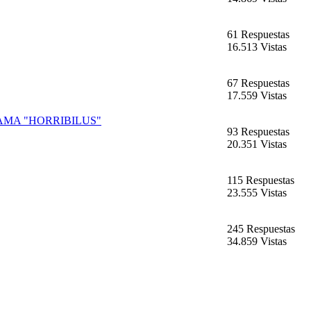
61 Respuestas
16.513 Vistas
67 Respuestas
17.559 Vistas
AMA "HORRIBILUS"
93 Respuestas
20.351 Vistas
115 Respuestas
23.555 Vistas
245 Respuestas
34.859 Vistas