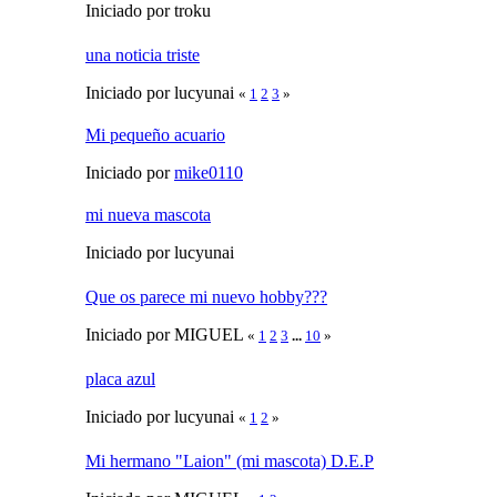
Iniciado por troku
una noticia triste
Iniciado por lucyunai
«
1
2
3
»
Mi pequeño acuario
Iniciado por
mike0110
mi nueva mascota
Iniciado por lucyunai
Que os parece mi nuevo hobby???
Iniciado por MIGUEL
«
1
2
3
...
10
»
placa azul
Iniciado por lucyunai
«
1
2
»
Mi hermano "Laion" (mi mascota) D.E.P