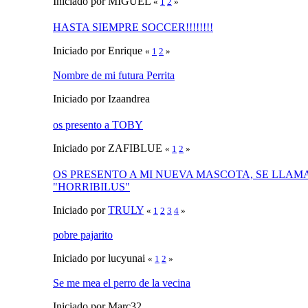
Iniciado por MIGUEL
«
1
2
»
HASTA SIEMPRE SOCCER!!!!!!!!
Iniciado por Enrique
«
1
2
»
Nombre de mi futura Perrita
Iniciado por Izaandrea
os presento a TOBY
Iniciado por ZAFIBLUE
«
1
2
»
OS PRESENTO A MI NUEVA MASCOTA, SE LLAM
"HORRIBILUS"
Iniciado por
TRULY
«
1
2
3
4
»
pobre pajarito
Iniciado por lucyunai
«
1
2
»
Se me mea el perro de la vecina
Iniciado por Marc32