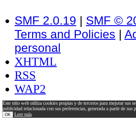
SMF 2.0.19
|
SMF © 2
Terms and Policies
|
A
personal
XHTML
RSS
WAP2
Este sitio web utiliza cookies propias y de terceros para mejorar sus s
publicidad relacionada con sus preferencias, generada a partir de su
Leer más
OK