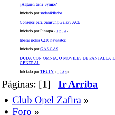
¿Alguien tiene Symio?
Iniciado por
sndanikilador
Consejos para Samsung Galaxy ACE
Iniciado por Pinsapa
«
1
2
3
4
»
liberar nokia 6210 navigator.
Iniciado por
GAS GAS
DUDA CON OMNIA, O MOVILES DE PANTALLA T
GENERAL
Iniciado por
TRULY
«
1
2
3
4
»
Páginas: [
1
]
Ir Arriba
Club Opel Zafira
»
Foro
»