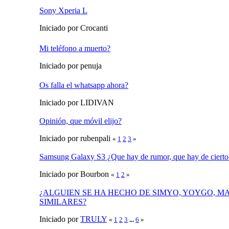
Sony Xperia L
Iniciado por Crocanti
Mi teléfono a muerto?
Iniciado por penuja
Os falla el whatsapp ahora?
Iniciado por LIDIVAN
Opinión, que móvil elijo?
Iniciado por rubenpali
«
1
2
3
»
Samsung Galaxy S3 ¿Que hay de rumor, que hay de cierto
Iniciado por Bourbon
«
1
2
»
¿ALGUIEN SE HA HECHO DE SIMYO, YOYGO, M
SIMILARES?
Iniciado por
TRULY
«
1
2
3
...
6
»