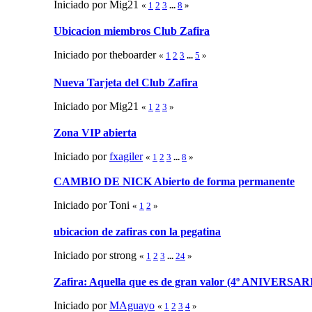
Iniciado por Mig21
«
1
2
3
...
8
»
Ubicacion miembros Club Zafira
Iniciado por theboarder
«
1
2
3
...
5
»
Nueva Tarjeta del Club Zafira
Iniciado por Mig21
«
1
2
3
»
Zona VIP abierta
Iniciado por
fxagiler
«
1
2
3
...
8
»
CAMBIO DE NICK Abierto de forma permanente
Iniciado por Toni
«
1
2
»
ubicacion de zafiras con la pegatina
Iniciado por strong
«
1
2
3
...
24
»
Zafira: Aquella que es de gran valor (4º ANIVERSAR
Iniciado por
MAguayo
«
1
2
3
4
»