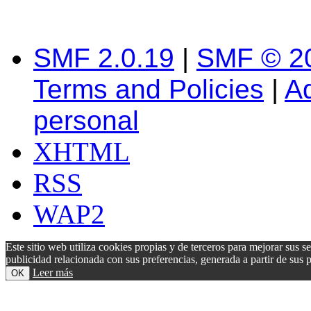
SMF 2.0.19
|
SMF © 2
Terms and Policies
|
A
personal
XHTML
RSS
WAP2
Este sitio web utiliza cookies propias y de terceros para mejorar sus s
publicidad relacionada con sus preferencias, generada a partir de su
Leer más
OK