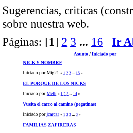
Sugerencias, criticas (cons
sobre nuestra web.
Páginas: [
1
]
2
3
...
16
Ir A
Asunto
/
Iniciado por
NICK Y NOMBRE
Iniciado por Mig21
«
1
2
3
...
15
»
EL PORQUE DE LOS NICKS
Iniciado por
Melli
«
1
2
3
...
14
»
Vuelta el carro al camino (pegatinas)
Iniciado por
jcarcar
«
1
2
3
...
6
»
FAMILIAS ZAFIRERAS