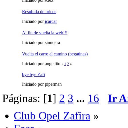
Iniciado por Alex
Resubida de bricos
Iniciado por
jcarcar
Al fin de vuelta la web!!!
Iniciado por sinnoara
Vuelta el carro al camino (pegatinas)
Iniciado por angeltito
«
1
2
»
bye bye Zafi
Iniciado por piperman
Páginas: [
1
]
2
3
...
16
Ir A
Club Opel Zafira
»